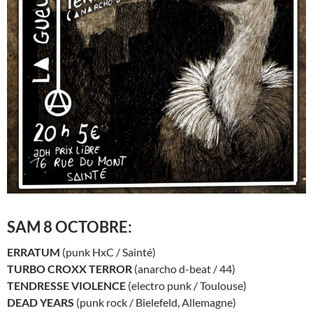
SAM 8 OCTOBRE:
ERRATUM
(punk HxC / Sainté)
TURBO CROXX TERROR
(anarcho d-beat / 44)
TENDRESSE VIOLENCE
(electro punk / Toulouse)
DEAD YEARS
(punk rock / Bielefeld, Allemagne)