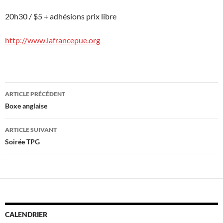
20h30 / $5 + adhésions prix libre
http://www.lafrancepue.org
Navigation
ARTICLE PRÉCÉDENT
des
Boxe anglaise
articles
ARTICLE SUIVANT
Soirée TPG
CALENDRIER