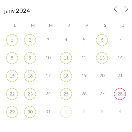
L
M
M
J
V
S
D
3
4
5
7
1
2
6
10
12
14
8
9
11
13
17
19
20
21
15
16
18
24
26
27
22
23
25
28
31
2
3
4
29
30
1