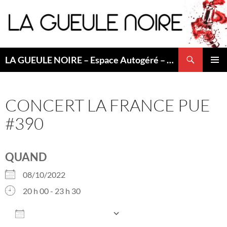
Aller
au
contenu
Recherche
LA GUEULE NOIRE – Espace Autogéré – Saint Etienne
MENU
PRINCI
CONCERT LA FRANCE PUE
#390
QUAND
08/10/2022
20 h 00 - 23 h 30
AJOUTER AU CALENDRIER