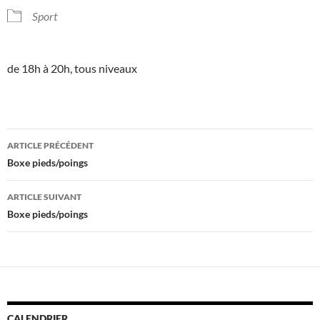
Sport
de 18h à 20h, tous niveaux
Navigation
ARTICLE PRÉCÉDENT
des
Boxe pieds/poings
articles
ARTICLE SUIVANT
Boxe pieds/poings
CALENDRIER