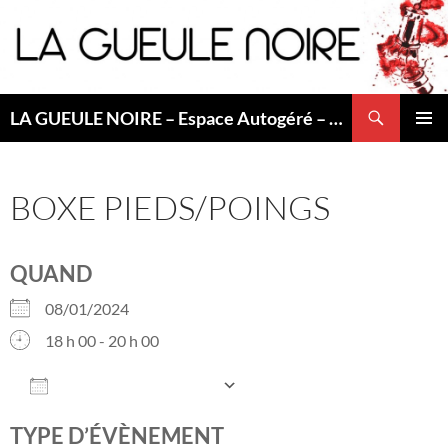
Aller
au
contenu
Recherche
LA GUEULE NOIRE – Espace Autogéré – Saint Etienne
MENU
PRINCI
BOXE PIEDS/POINGS
QUAND
08/01/2024
18 h 00 - 20 h 00
AJOUTER AU CALENDRIER
Télécharger ICS
Calendrier Googl
TYPE D’ÉVÈNEMENT