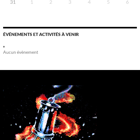
31
1
2
3
4
5
6
ÉVÉNEMENTS ET ACTIVITÉS À VENIR
Aucun évènement