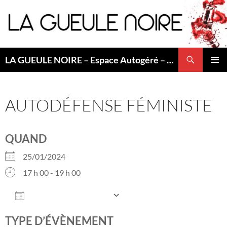
Aller
au
contenu
Recherche
LA GUEULE NOIRE – Espace Autogéré – Saint Etienne
MENU
PRINCI
AUTODÉFENSE FÉMINISTE
QUAND
25/01/2024
17 h 00 - 19 h 00
AJOUTER AU CALENDRIER
Télécharger ICS
Calendrier Googl
TYPE D’ÉVÈNEMENT