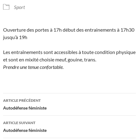
Sport
Ouverture des portes à 17h début des entrainements à 17h30
jusqu’à 19h
Les entraînements sont accessibles à toute condition physique
et sont en mixité choisie meuf, gouine, trans.
Prendre une tenue confortable.
Navigation
ARTICLE PRÉCÉDENT
des
Autodéfense féministe
articles
ARTICLE SUIVANT
Autodéfense féministe