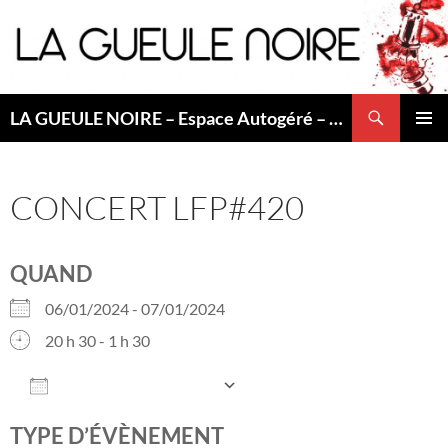
Aller
au
contenu
Recherche
LA GUEULE NOIRE – Espace Autogéré – Saint Etienne
MENU
PRINCI
CONCERT LFP#420
QUAND
06/01/2024 - 07/01/2024
20 h 30 - 1 h 30
AJOUTER AU CALENDRIER
Télécharger ICS
Calendrier Googl
TYPE D’ÉVÈNEMENT