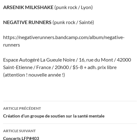
ARSENIK MILKSHAKE
(punk rock / Lyon)
NEGATIVE RUNNERS
(punk rock / Sainté)
https://negativerunners.bandcamp.com/album/negative-
runners
Espace Autogéré La Gueule Noire / 16, rue du Mont / 42000
Saint-Etienne / France / 20h00 / $5-8 + adh. prix libre
(attention ! nouvelle année !)
Navigation
ARTICLE PRÉCÉDENT
des
Création d’un groupe de soutien sur la santé mentale
articles
ARTICLE SUIVANT
Concerts LFP#403