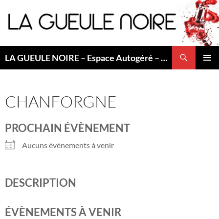
Aller
au
contenu
Recherche
LA GUEULE NOIRE – Espace Autogéré – Saint Etienne
MENU
PRINCI
CHANFORGNE
PROCHAIN ÉVÈNEMENT
Aucuns évènements à venir
DESCRIPTION
ÉVÈNEMENTS À VENIR