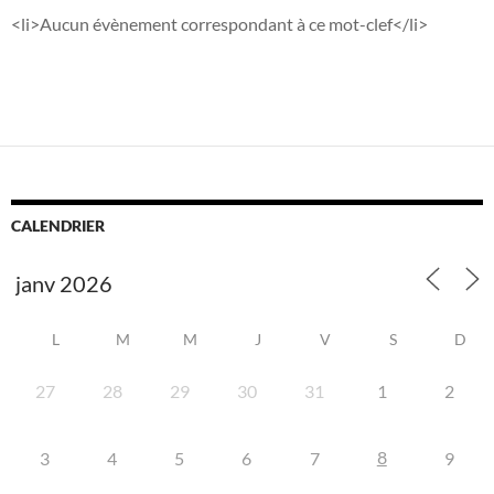
<li>Aucun évènement correspondant à ce mot-clef</li>
CALENDRIER
L
M
M
J
V
S
D
27
28
29
30
31
1
2
8
3
4
5
6
7
9