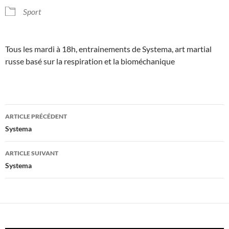
Sport
Tous les mardi à 18h, entrainements de Systema, art martial
russe basé sur la respiration et la bioméchanique
Navigation
ARTICLE PRÉCÉDENT
des
Systema
articles
ARTICLE SUIVANT
Systema