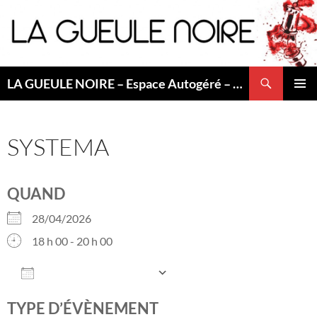
Aller
au
contenu
Recherche
LA GUEULE NOIRE – Espace Autogéré – Saint Etienne
MENU
PRINCI
SYSTEMA
QUAND
28/04/2026
18 h 00 - 20 h 00
AJOUTER AU CALENDRIER
Télécharger ICS
Calendrier Googl
TYPE D’ÉVÈNEMENT