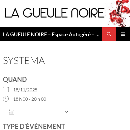
Aller
au
contenu
Recherche
LA GUEULE NOIRE – Espace Autogéré – Saint Etienne
MENU
PRINCI
SYSTEMA
QUAND
18/11/2025
18 h 00 - 20 h 00
AJOUTER AU CALENDRIER
Télécharger ICS
Calendrier Googl
TYPE D’ÉVÈNEMENT