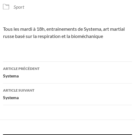
Sport
Tous les mardi à 18h, entrainements de Systema, art martial
russe basé sur la respiration et la bioméchanique
Navigation
ARTICLE PRÉCÉDENT
des
Systema
articles
ARTICLE SUIVANT
Systema