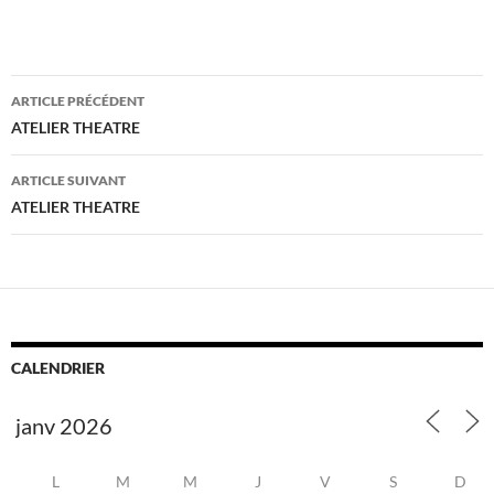
Navigation
ARTICLE PRÉCÉDENT
des
ATELIER THEATRE
articles
ARTICLE SUIVANT
ATELIER THEATRE
CALENDRIER
L
M
M
J
V
S
D