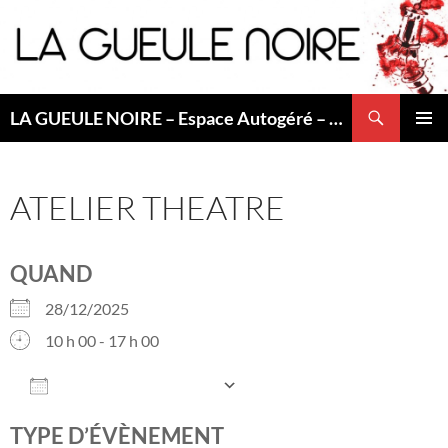
Aller
au
contenu
Recherche
LA GUEULE NOIRE – Espace Autogéré – Saint Etienne
MENU
PRINCI
ATELIER THEATRE
QUAND
28/12/2025
10 h 00 - 17 h 00
AJOUTER AU CALENDRIER
Télécharger ICS
Calendrier Googl
TYPE D’ÉVÈNEMENT