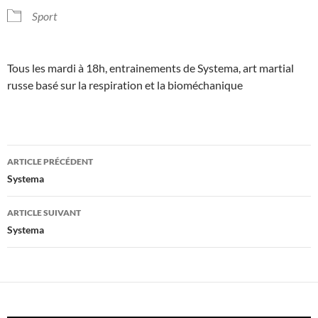
Sport
Tous les mardi à 18h, entrainements de Systema, art martial
russe basé sur la respiration et la bioméchanique
Navigation
ARTICLE PRÉCÉDENT
des
Systema
articles
ARTICLE SUIVANT
Systema