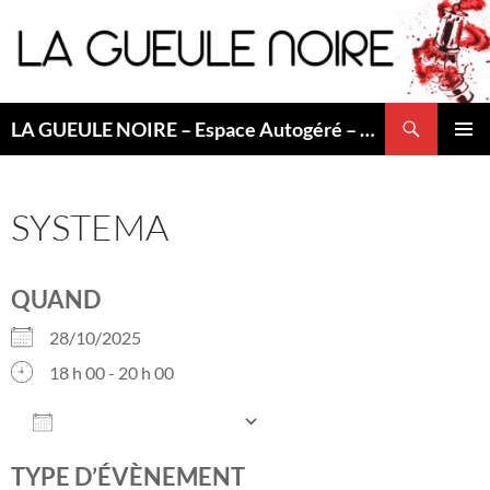
Aller
au
contenu
Recherche
LA GUEULE NOIRE – Espace Autogéré – Saint Etienne
MENU
PRINCI
SYSTEMA
QUAND
28/10/2025
18 h 00 - 20 h 00
AJOUTER AU CALENDRIER
Télécharger ICS
Calendrier Googl
TYPE D’ÉVÈNEMENT