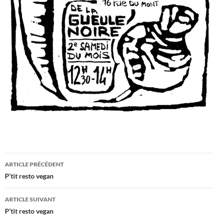
Navigation
ARTICLE PRÉCÉDENT
des
P’tit resto vegan
articles
ARTICLE SUIVANT
P’tit resto vegan