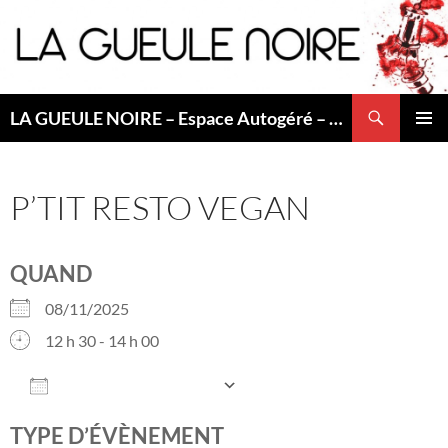
Aller
au
contenu
Recherche
LA GUEULE NOIRE – Espace Autogéré – Saint Etienne
MENU
PRINCI
P’TIT RESTO VEGAN
QUAND
08/11/2025
12 h 30 - 14 h 00
AJOUTER AU CALENDRIER
Télécharger ICS
Calendrier Googl
TYPE D’ÉVÈNEMENT