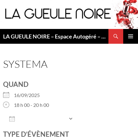
Aller
au
contenu
Recherche
LA GUEULE NOIRE – Espace Autogéré – Saint Etienne
MENU
PRINCI
SYSTEMA
QUAND
16/09/2025
18 h 00 - 20 h 00
AJOUTER AU CALENDRIER
Télécharger ICS
Calendrier Google
TYPE D’ÉVÈNEMENT