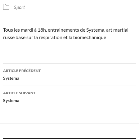
Sport
Tous les mardi à 18h, entrainements de Systema, art martial
russe basé sur la respiration et la bioméchanique
Navigation
ARTICLE PRÉCÉDENT
des
Systema
articles
ARTICLE SUIVANT
Systema