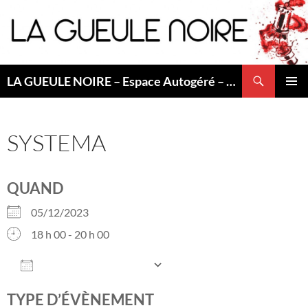
Aller
au
contenu
Recherche
LA GUEULE NOIRE – Espace Autogéré – Saint Etienne
MENU
PRINCI
SYSTEMA
QUAND
05/12/2023
18 h 00 - 20 h 00
AJOUTER AU CALENDRIER
Télécharger ICS
Calendrier Googl
TYPE D’ÉVÈNEMENT