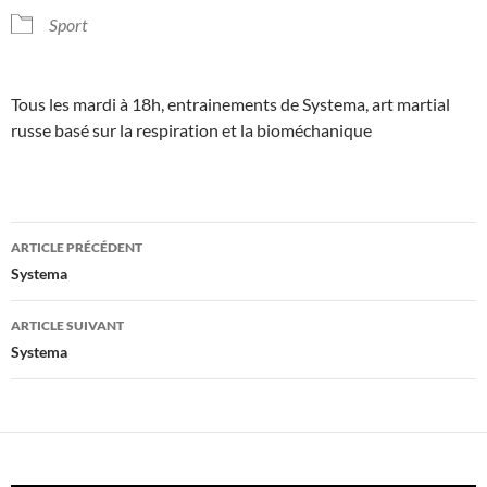
Sport
Tous les mardi à 18h, entrainements de Systema, art martial
russe basé sur la respiration et la bioméchanique
Navigation
ARTICLE PRÉCÉDENT
des
Systema
articles
ARTICLE SUIVANT
Systema