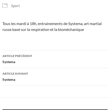
Sport
Tous les mardi à 18h, entrainements de Systema, art martial
russe basé sur la respiration et la bioméchanique
Navigation
ARTICLE PRÉCÉDENT
des
Systema
articles
ARTICLE SUIVANT
Systema