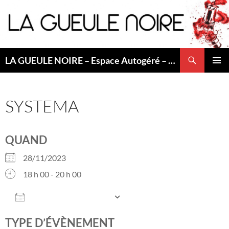
Aller
au
contenu
Recherche
LA GUEULE NOIRE – Espace Autogéré – Saint Etienne
MENU
PRINCI
SYSTEMA
QUAND
28/11/2023
18 h 00 - 20 h 00
AJOUTER AU CALENDRIER
Télécharger ICS
Calendrier Googl
TYPE D’ÉVÈNEMENT