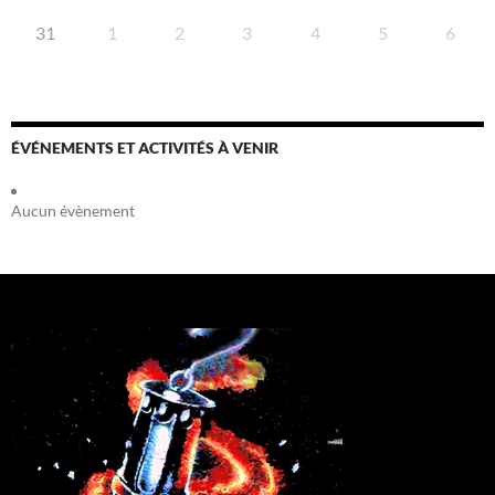
31
1
2
3
4
5
6
ÉVÉNEMENTS ET ACTIVITÉS À VENIR
Aucun évènement