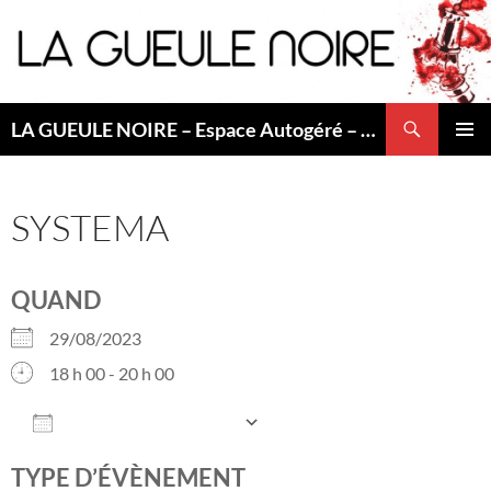
Aller
au
contenu
Recherche
LA GUEULE NOIRE – Espace Autogéré – Saint Etienne
MENU
PRINCI
SYSTEMA
QUAND
29/08/2023
18 h 00 - 20 h 00
AJOUTER AU CALENDRIER
Télécharger ICS
Calendrier Googl
TYPE D’ÉVÈNEMENT