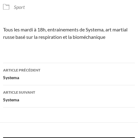
Sport
Tous les mardi à 18h, entrainements de Systema, art martial
russe basé sur la respiration et la bioméchanique
Navigation
ARTICLE PRÉCÉDENT
des
Systema
articles
ARTICLE SUIVANT
Systema