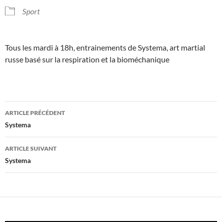
Sport
Tous les mardi à 18h, entrainements de Systema, art martial
russe basé sur la respiration et la bioméchanique
Navigation
ARTICLE PRÉCÉDENT
des
Systema
articles
ARTICLE SUIVANT
Systema