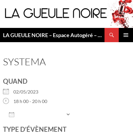
Aller
au
contenu
Recherche
LA GUEULE NOIRE – Espace Autogéré – Saint Etienne
MENU
PRINCI
SYSTEMA
QUAND
02/05/2023
18 h 00 - 20 h 00
AJOUTER AU CALENDRIER
Télécharger ICS
Calendrier Googl
TYPE D’ÉVÈNEMENT