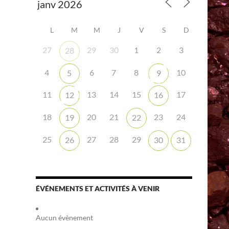
L
M
M
J
V
S
D
27
29
30
1
2
3
28
4
6
7
8
10
5
9
iCalendar
Office 365
11
13
14
15
17
12
16
18
20
21
23
24
19
22
25
27
28
29
26
30
31
ÉVÉNEMENTS ET ACTIVITÉS À VENIR
Aucun évènement