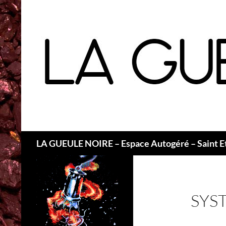
Recherche
LA GUEULE NOIRE – Espace Autogéré – Saint E
SYS