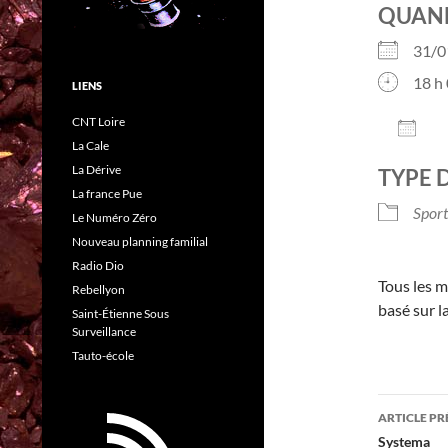
QUAN
31/
18 h 
LIENS
CNT Loire
AJO
La Cale
Télé
La Dérive
TYPE 
La france Pue
Sport
Le Numéro Zéro
Nouveau planning familial
Radio Dio
Tous les m
Rebellyon
basé sur l
Saint-Étienne Sous
Surveillance
Tauto-école
Navig
ARTICLE P
des
Systema