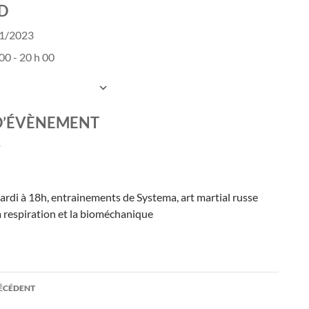
D
01/2023
00 - 20 h 00
UTER AU CALENDRIER
charger ICS
Calendrier Google
D’ÉVÈNEMENT
ardi à 18h, entrainements de Systema, art martial russe
a respiration et la bioméchanique
ation
RÉCÉDENT