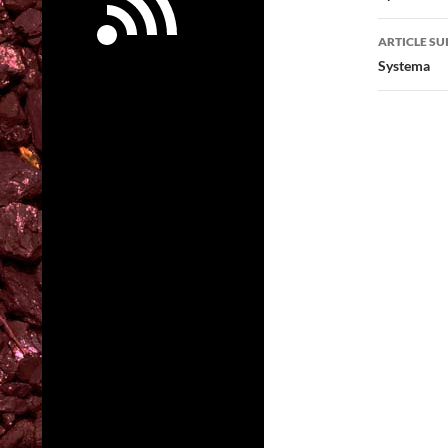
articl
ARTICLE SU
Systema