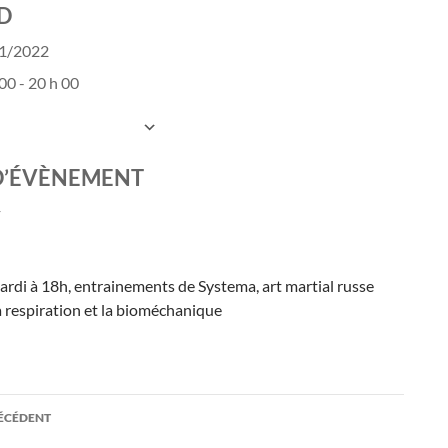
D
11/2022
00 - 20 h 00
UTER AU CALENDRIER
charger ICS
Calendrier Google
D’ÉVÈNEMENT
ardi à 18h, entrainements de Systema, art martial russe
a respiration et la bioméchanique
ation
RÉCÉDENT