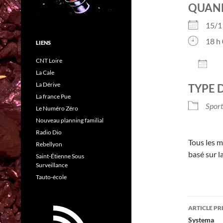
QUAN
15/
18 h 
LIENS
CNT Loire
AJO
La Cale
Télé
La Dérive
TYPE 
La france Pue
Sport
Le Numéro Zéro
Nouveau planning familial
Radio Dio
Tous les m
Rebellyon
basé sur l
Saint-Étienne Sous
Surveillance
Tauto-école
Navig
ARTICLE P
des
Systema