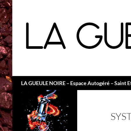
Recherche
LA GUEULE NOIRE – Espace Autogéré – Saint E
SYS