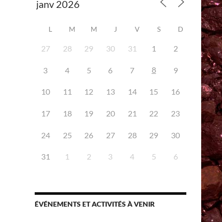
L
M
M
J
V
S
D
27
28
29
30
31
1
2
8
3
4
5
6
7
9
iCalendar
Office 365
10
11
12
13
14
15
16
17
18
19
20
21
22
23
24
25
26
27
28
29
30
31
1
2
3
4
5
6
ÉVÉNEMENTS ET ACTIVITÉS À VENIR