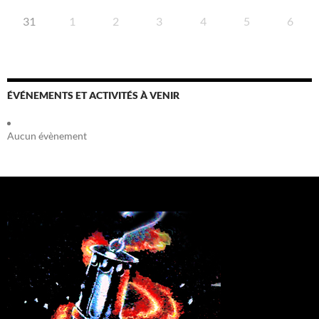
31
1
2
3
4
5
6
ÉVÉNEMENTS ET ACTIVITÉS À VENIR
Aucun évènement