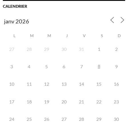
CALENDRIER
L
M
M
J
V
S
D
27
28
29
30
31
1
2
8
3
4
5
6
7
9
10
11
12
13
14
15
16
17
18
19
20
21
22
23
24
25
26
27
28
29
30