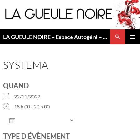
Aller
au
contenu
Recherche
LA GUEULE NOIRE – Espace Autogéré – Saint Etienne
MENU
PRINCI
SYSTEMA
QUAND
22/11/2022
18 h 00 - 20 h 00
AJOUTER AU CALENDRIER
Télécharger ICS
Calendrier Google
TYPE D’ÉVÈNEMENT