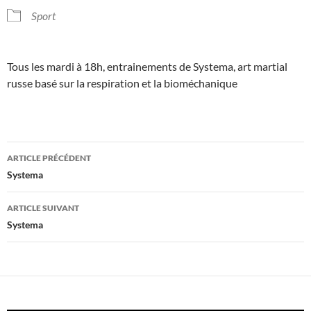
Sport
Tous les mardi à 18h, entrainements de Systema, art martial
russe basé sur la respiration et la bioméchanique
Navigation
ARTICLE PRÉCÉDENT
des
Systema
articles
ARTICLE SUIVANT
Systema