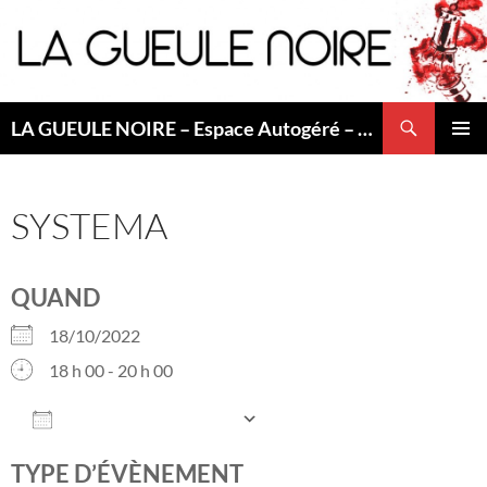
Aller
au
contenu
Recherche
LA GUEULE NOIRE – Espace Autogéré – Saint Etienne
MENU
PRINCI
SYSTEMA
QUAND
18/10/2022
18 h 00 - 20 h 00
AJOUTER AU CALENDRIER
Télécharger ICS
Calendrier Googl
TYPE D’ÉVÈNEMENT