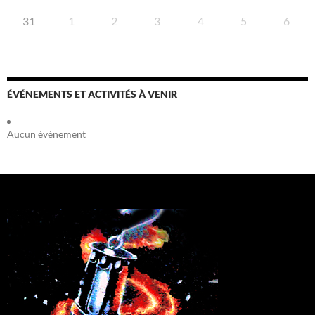
31
1
2
3
4
5
6
ÉVÉNEMENTS ET ACTIVITÉS À VENIR
Aucun évènement