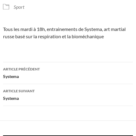
Sport
Tous les mardi à 18h, entrainements de Systema, art martial
russe basé sur la respiration et la bioméchanique
Navigation
ARTICLE PRÉCÉDENT
des
Systema
articles
ARTICLE SUIVANT
Systema