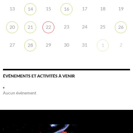
13
15
17
18
19
14
16
23
24
25
20
21
22
26
27
29
30
31
2
28
1
ÉVÉNEMENTS ET ACTIVITÉS À VENIR
Aucun évènement