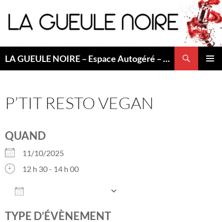
Aller
au
contenu
Recherche
LA GUEULE NOIRE – Espace Autogéré – Saint Etienne
MENU
PRINCI
P’TIT RESTO VEGAN
QUAND
11/10/2025
12 h 30 - 14 h 00
AJOUTER AU CALENDRIER
Télécharger ICS
Calendrier Googl
TYPE D’ÉVÈNEMENT