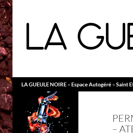
Recherche
LA GUEULE NOIRE – Espace Autogéré – Saint E
PER
– AT