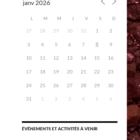
L
M
M
J
V
S
D
27
28
29
30
31
1
2
8
3
4
5
6
7
9
10
11
12
13
14
15
16
iCalendar
Office 365
17
18
19
20
21
22
23
24
25
26
27
28
29
30
31
1
2
3
4
5
6
ÉVÉNEMENTS ET ACTIVITÉS À VENIR