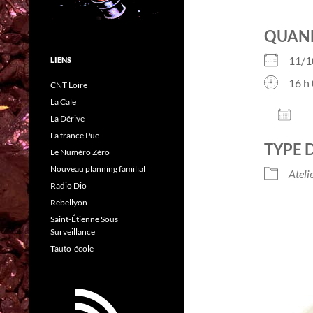
QUAN
11/
LIENS
16 h 
CNT Loire
La Cale
AJO
La Dérive
Télé
La france Pue
TYPE 
Le Numéro Zéro
Nouveau planning familial
Ateli
Radio Dio
Rebellyon
Saint-Étienne Sous
Surveillance
Tauto-école