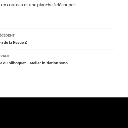
e un couteau et une planche à découper.
ation
RÉCÉDENT
n de la Revue Z
es
IVANT
du bilboquet – atelier initiation sono