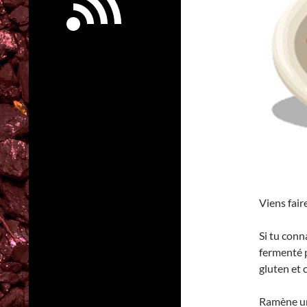
Viens fair
Si tu conn
fermenté p
gluten et 
Ramène un 