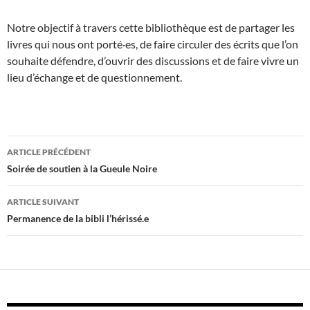
Notre objectif à travers cette bibliothèque est de partager les
livres qui nous ont porté·es, de faire circuler des écrits que l’on
souhaite défendre, d’ouvrir des discussions et de faire vivre un
lieu d’échange et de questionnement.
Navigation
ARTICLE PRÉCÉDENT
des
Soirée de soutien à la Gueule Noire
articles
ARTICLE SUIVANT
Permanence de la bibli l’hérissé.e