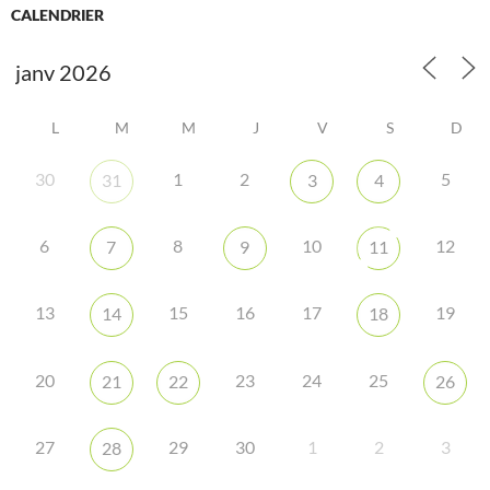
CALENDRIER
L
M
M
J
V
S
D
30
1
2
5
31
3
4
6
8
10
12
7
9
11
13
15
16
17
19
14
18
20
23
24
25
21
22
26
27
29
30
1
2
3
28