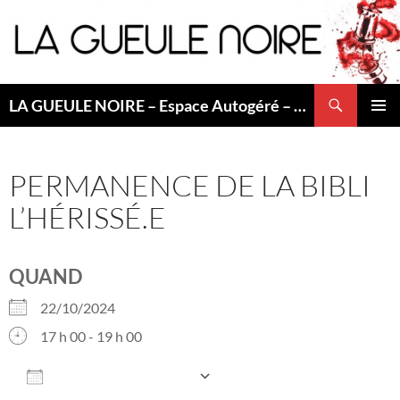
Aller
au
contenu
Recherche
LA GUEULE NOIRE – Espace Autogéré – Saint Etienne
MENU
PRINCI
PERMANENCE DE LA BIBLI
L’HÉRISSÉ.E
QUAND
22/10/2024
17 h 00 - 19 h 00
AJOUTER AU CALENDRIER