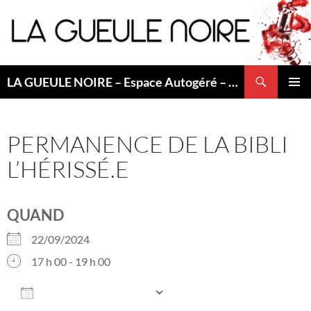
Aller
au
contenu
Recherche
LA GUEULE NOIRE – Espace Autogéré – Saint Etienne
MENU
PRINCI
PERMANENCE DE LA BIBLI
L’HÉRISSÉ.E
QUAND
22/09/2024
17 h 00 - 19 h 00
AJOUTER AU CALENDRIER