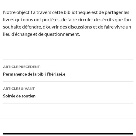
Notre objectif à travers cette bibliothèque est de partager les
livres qui nous ont porté·es, de faire circuler des écrits que l’on
souhaite défendre, d’ouvrir des discussions et de faire vivre un
lieu d’échange et de questionnement.
Navigation
ARTICLE PRÉCÉDENT
des
Permanence de la bibli l’hérissé.e
articles
ARTICLE SUIVANT
Soirée de soutien