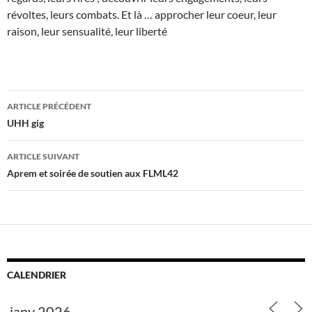
révoltes, leurs combats. Et là … approcher leur coeur, leur
raison, leur sensualité, leur liberté
Navigation
ARTICLE PRÉCÉDENT
des
UHH gig
articles
ARTICLE SUIVANT
Aprem et soirée de soutien aux FLML42
CALENDRIER