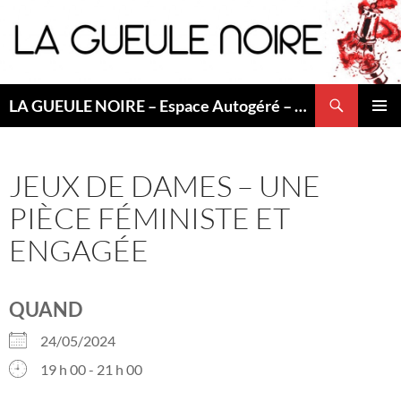
Aller
au
contenu
Recherche
LA GUEULE NOIRE – Espace Autogéré – Saint Etienne
MENU
PRINCI
JEUX DE DAMES – UNE
PIÈCE FÉMINISTE ET
ENGAGÉE
QUAND
24/05/2024
19 h 00 - 21 h 00