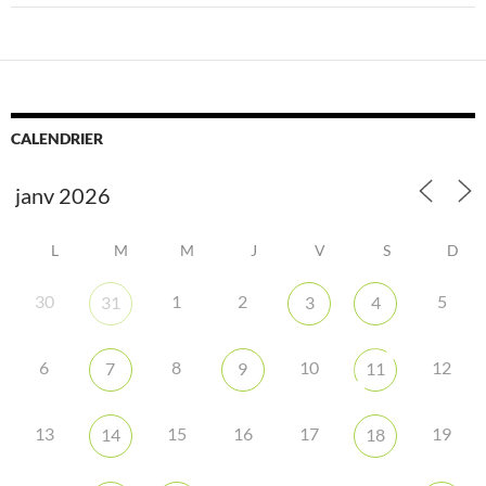
CALENDRIER
L
M
M
J
V
S
D
30
1
2
5
31
3
4
6
8
10
12
7
9
11
13
15
16
17
19
14
18