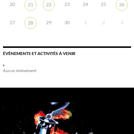
20
23
24
25
21
22
26
27
29
30
1
2
3
28
ÉVÉNEMENTS ET ACTIVITÉS À VENIR
Aucun évènement