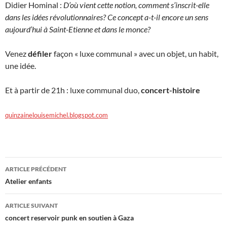
Didier Hominal :
D’où vient cette notion, comment s’inscrit-elle
dans les idées révolutionnaires? Ce concept a-t-il encore un sens
aujourd’hui à Saint-Etienne et dans le monce?
Venez
défiler
façon « luxe communal » avec un objet, un habit,
une idée.
Et à partir de 21h : luxe communal duo,
concert-histoire
quinzainelouisemichel.blogspot.com
Navigation
ARTICLE PRÉCÉDENT
des
Atelier enfants
articles
ARTICLE SUIVANT
concert reservoir punk en soutien à Gaza