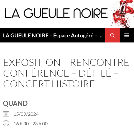
Aller
au
contenu
Recherche
LA GUEULE NOIRE – Espace Autogéré – Saint Etienne
MENU
PRINCI
EXPOSITION – RENCONTRE
CONFÉRENCE – DÉFILÉ –
CONCERT HISTOIRE
QUAND
15/09/2024
16 h 30 - 23 h 00