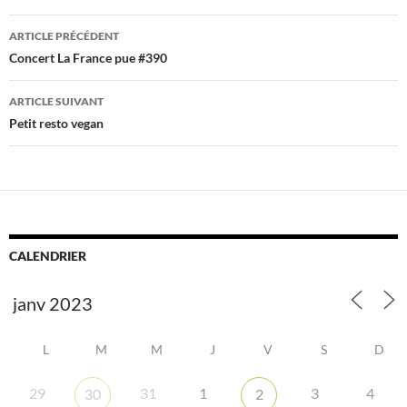
Navigation
ARTICLE PRÉCÉDENT
des
Concert La France pue #390
articles
ARTICLE SUIVANT
Petit resto vegan
CALENDRIER
L
M
M
J
V
S
D
29
31
1
3
4
30
2