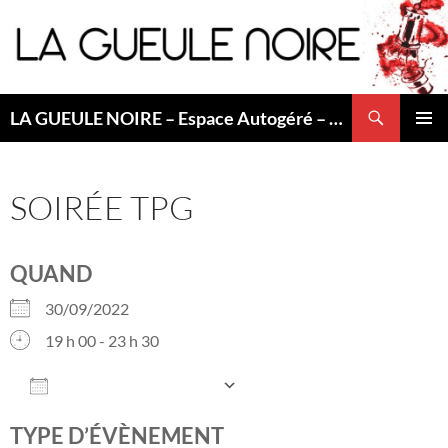
Aller
au
contenu
Recherche
LA GUEULE NOIRE – Espace Autogéré – Saint Etienne
MENU
PRINCI
SOIRÉE TPG
QUAND
30/09/2022
19 h 00 - 23 h 30
AJOUTER AU CALENDRIER
Télécharger ICS
Calendrier Googl
TYPE D’ÉVÈNEMENT