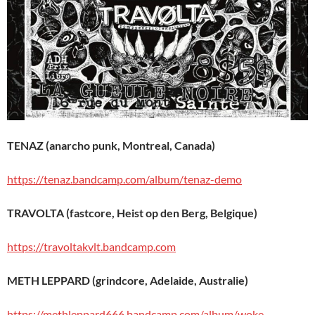
TENAZ (anarcho punk, Montreal, Canada)
https://tenaz.bandcamp.com/album/tenaz-demo
TRAVOLTA (fastcore, Heist op den Berg, Belgique)
https://travoltakvlt.bandcamp.com
METH LEPPARD (grindcore, Adelaide, Australie)
https://methleppard666.bandcamp.com/album/woke