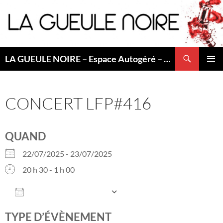
Aller
au
contenu
Recherche
LA GUEULE NOIRE – Espace Autogéré – Saint Etienne
MENU
PRINCI
CONCERT LFP#416
QUAND
22/07/2025 - 23/07/2025
20 h 30 - 1 h 00
AJOUTER AU CALENDRIER
Télécharger ICS
Calendrier Googl
TYPE D’ÉVÈNEMENT