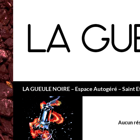
Recherche
LA GUEULE NOIRE – Espace Autogéré – Saint E
Aucun rés