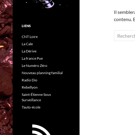
Il sembler
contenu. E
LIENS
Rechercher
CNT Loire
La Cale
La Dérive
La france Pue
Le Numéro Zéro
Nouveau planning familial
Radio Dio
Rebellyon
Saint-Étienne Sous
Surveillance
Tauto-école