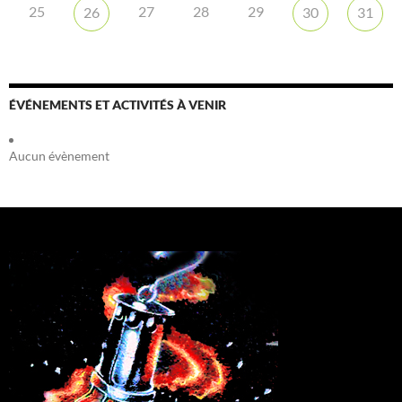
25
27
28
29
26
30
31
ÉVÉNEMENTS ET ACTIVITÉS À VENIR
Aucun évènement