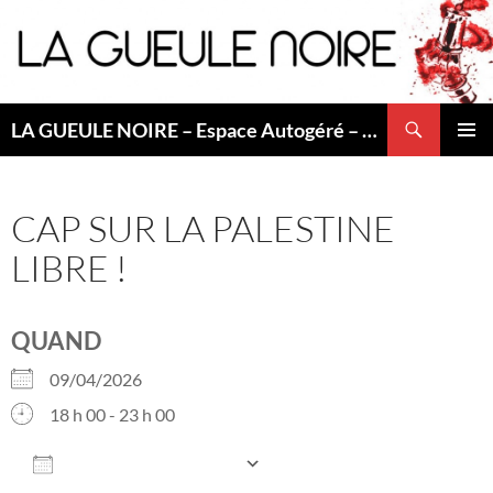
Aller
au
contenu
Recherche
LA GUEULE NOIRE – Espace Autogéré – Saint Etienne
MENU
PRINCI
CAP SUR LA PALESTINE
LIBRE !
QUAND
09/04/2026
18 h 00 - 23 h 00
AJOUTER AU CALENDRIER