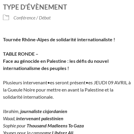
Télécharger ICS
Calendrier Googl
TYPE D’ÉVÈNEMENT
Conférence / Débat
Tournée Rhône-Alpes de solidarité internationaliste !
TABLE RONDE –
Face au génocide en
Palestine
: les défis du nouvel
internationalisme des peuples !
Plusieurs intervenant•es seront présent•es
JEUDI
09 AVRIL à
la Gueule Noire pour mettre en avant la
Palestine
et la
solidarité internationale.
Ibrahim,
journaliste cisjordanien
Waad,
intervenant palestinien
Sophie pour
Thousand Madleens To Gaza
Younes pour la campagne
Libérez Ali