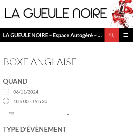
Aller
au
contenu
Recherche
LA GUEULE NOIRE – Espace Autogéré – Saint Etienne
MENU
PRINCI
BOXE ANGLAISE
QUAND
06/11/2024
18 h 00 - 19 h 30
AJOUTER AU CALENDRIER
Télécharger ICS
Calendrier Googl
TYPE D’ÉVÈNEMENT