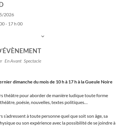
D
05/2026
00 - 17 h 00
UTER AU CALENDRIER
charger ICS
Calendrier Google
D’ÉVÈNEMENT
er
En Avant
Spectacle
rnier dimanche du mois de 10 h à 17 h à la Gueule Noire
rs théâtre pour aborder de manière ludique toute forme
 : théâtre, poésie, nouvelles, textes politiques…
rs s’adressent à toute personne quel que soit son âge, sa
hysique ou son expérience avec la possibilité de se joindre à