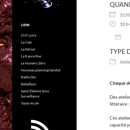
QUAN
31/
10 h 
LIENS
CNT Loire
AJO
La Cale
Télé
La Dérive
TYPE 
La france Pue
Ateli
Le Numéro Zéro
Nouveau planning familial
Radio Dio
Chaque de
Rebellyon
Saint-Étienne Sous
Des atelie
Surveillance
littéraire
Tauto-école
Ces atelie
capacité p