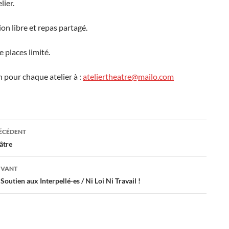
lier.
ion libre et repas partagé.
places limité.
n pour chaque atelier à :
ateliertheatre@mailo.com
ation
RÉCÉDENT
âtre
es
IVANT
Soutien aux Interpellé-es / Ni Loi Ni Travail !