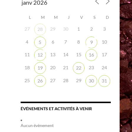
L
M
M
J
V
S
D
27
29
30
1
2
3
28
4
6
7
8
10
5
9
iCalendar
Office 365
11
13
14
15
17
12
16
18
20
21
23
24
19
22
25
27
28
29
26
30
31
ÉVÉNEMENTS ET ACTIVITÉS À VENIR
Aucun évènement