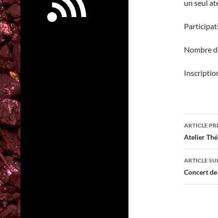
un seul ate
Participat
Nombre de 
Inscriptio
Navig
ARTICLE P
des
Atelier Thé
articl
ARTICLE SU
Concert de 