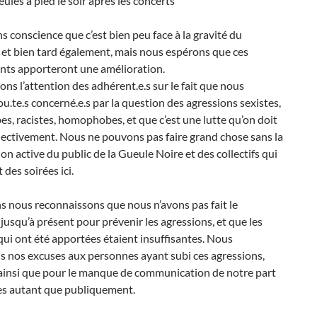
eules à pied le soir après les concerts
 conscience que c’est bien peu face à la gravité du
 et bien tard également, mais nous espérons que ces
ts apporteront une amélioration.
ons l’attention des adhérent.e.s sur le fait que nous
.te.s concerné.e.s par la question des agressions sexistes,
s, racistes, homophobes, et que c’est une lutte qu’on doit
lectivement. Nous ne pouvons pas faire grand chose sans la
ion active du public de la Gueule Noire et des collectifs qui
 des soirées ici.
 nous reconnaissons que nous n’avons pas fait le
squ’à présent pour prévenir les agressions, et que les
ui ont été apportées étaient insuffisantes. Nous
s nos excuses aux personnes ayant subi ces agressions,
 ainsi que pour le manque de communication de notre part
les autant que publiquement.