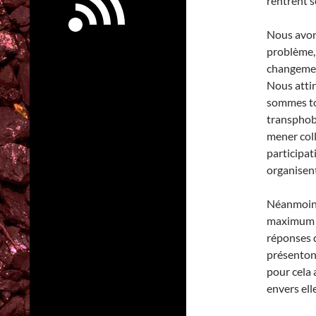
rentrent s
Nous avons
problème,
changemen
Nous attir
sommes tou
transphobe
mener col
participat
organisent
Néanmoins
maximum ju
réponses q
présenton
pour cela
envers el