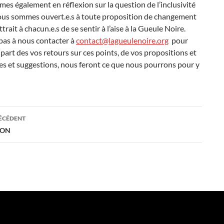
s également en réflexion sur la question de l’inclusivité
Nous sommes ouvert.e.s à toute proposition de changement
trait à chacun.e.s de se sentir à l’aise à la Gueule Noire.
pas à nous contacter à
contact@lagueulenoire.org
pour
 part des vos retours sur ces points, de vos propositions et
es et suggestions, nous feront ce que nous pourrons pour y
ation
RÉCÉDENT
DON
es