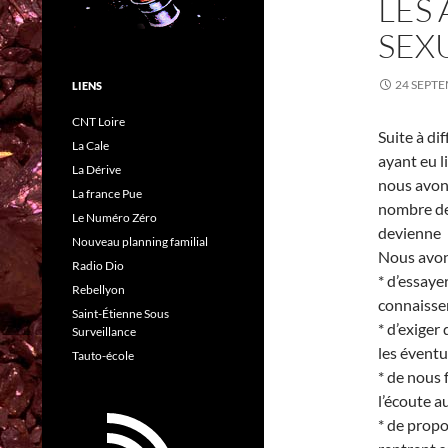
LES 
SEX
24 SEPT
LIENS
CNT Loire
Suite à di
La Cale
ayant eu l
La Dérive
nous avon
La france Pue
nombre de
Le Numéro Zéro
devienne 
Nouveau planning familial
Nous avon
Radio Dio
* d’essaye
Rebellyon
connaissen
Saint-Étienne Sous
* d’exiger
Surveillance
les éventu
Tauto-école
* de nous 
l’écoute a
* de propo