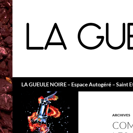
Recherche
LA GUEULE NOIRE – Espace Autogéré – Saint E
ARCHIVES
COM