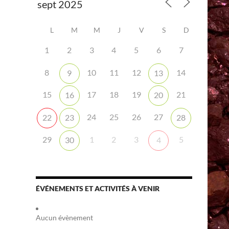
L
M
M
J
V
S
D
1
2
3
4
5
6
7
8
10
11
12
14
9
13
iCalendar
Office 365
15
17
18
19
21
16
20
24
25
26
27
22
23
28
29
1
2
3
5
30
4
ÉVÉNEMENTS ET ACTIVITÉS À VENIR
Aucun évènement