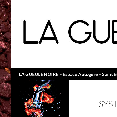
Recherche
LA GUEULE NOIRE – Espace Autogéré – Saint E
SYS