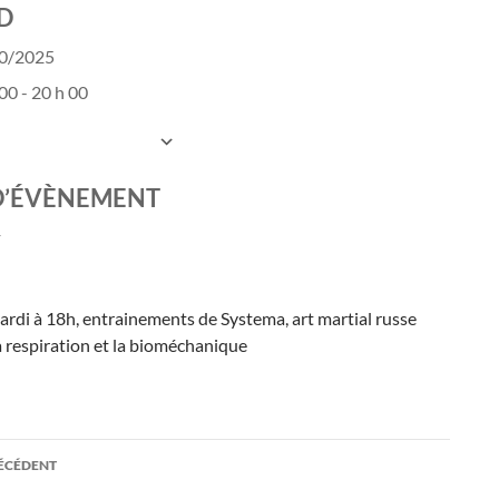
D
10/2025
00 - 20 h 00
UTER AU CALENDRIER
charger ICS
Calendrier Google
D’ÉVÈNEMENT
ardi à 18h, entrainements de Systema, art martial russe
a respiration et la bioméchanique
ation
RÉCÉDENT