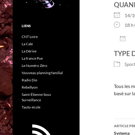
QUAN
14/
18 h 
LIENS
CNT Loire
AJO
La Cale
Télé
La Dérive
TYPE 
La france Pue
Sport
Le Numéro Zéro
Nouveau planning familial
Radio Dio
Tous les m
Rebellyon
basé sur l
Saint-Étienne Sous
Surveillance
Tauto-école
Navig
ARTICLE P
des
Systema