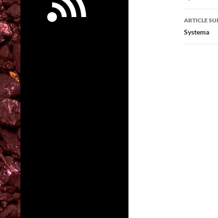
articl
ARTICLE SU
Systema