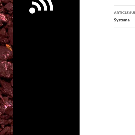
articl
ARTICLE SU
Systema