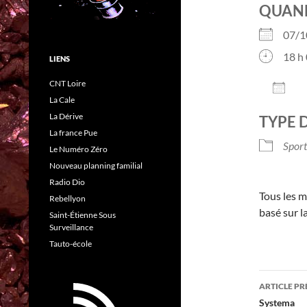
QUAN
07/
18 h 
LIENS
CNT Loire
AJO
La Cale
Télé
La Dérive
TYPE 
La france Pue
Sport
Le Numéro Zéro
Nouveau planning familial
Radio Dio
Tous les m
Rebellyon
basé sur l
Saint-Étienne Sous
Surveillance
Tauto-école
Navig
ARTICLE P
des
Systema