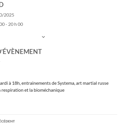
D
10/2025
00 - 20 h 00
UTER AU CALENDRIER
charger ICS
Calendrier Google
D’ÉVÈNEMENT
ardi à 18h, entrainements de Systema, art martial russe
a respiration et la bioméchanique
ation
RÉCÉDENT