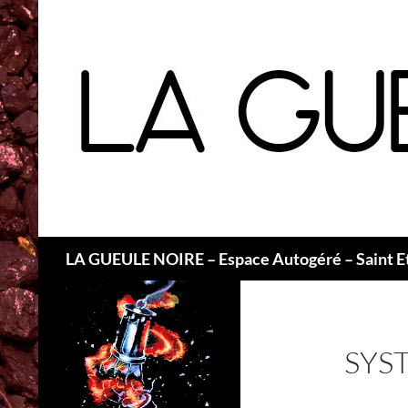
Recherche
LA GUEULE NOIRE – Espace Autogéré – Saint E
SYS