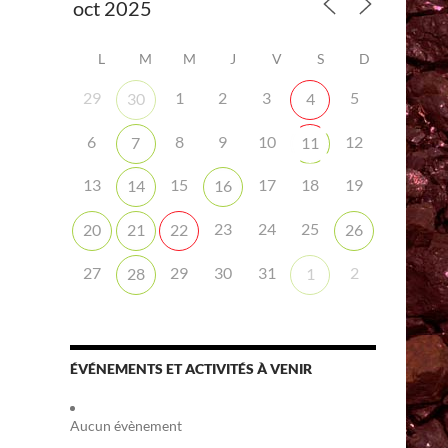
L
M
M
J
V
S
D
29
1
2
3
5
30
4
6
8
9
10
12
7
11
iCalendar
Office 365
13
15
17
18
19
14
16
23
24
25
20
21
22
26
27
29
30
31
2
28
1
ÉVÉNEMENTS ET ACTIVITÉS À VENIR
Aucun évènement