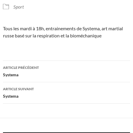
Sport
Tous les mardi à 18h, entrainements de Systema, art martial
russe basé sur la respiration et la bioméchanique
Navigation
ARTICLE PRÉCÉDENT
des
Systema
articles
ARTICLE SUIVANT
Systema