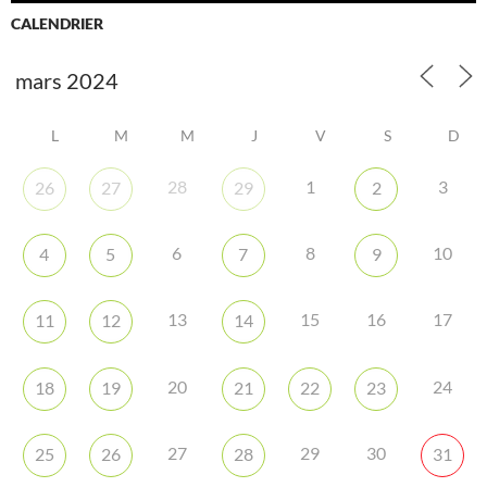
CALENDRIER
L
M
M
J
V
S
D
28
1
3
26
27
29
2
6
8
10
4
5
7
9
13
15
16
17
11
12
14
20
24
18
19
21
22
23
27
29
30
25
26
28
31