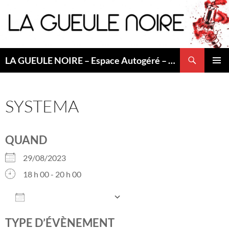
Aller
au
contenu
Recherche
LA GUEULE NOIRE – Espace Autogéré – Saint Etienne
MENU
PRINCI
SYSTEMA
QUAND
29/08/2023
18 h 00 - 20 h 00
AJOUTER AU CALENDRIER
Télécharger ICS
Calendrier Google
TYPE D’ÉVÈNEMENT