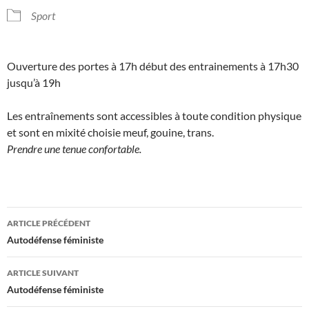
Sport
Ouverture des portes à 17h début des entrainements à 17h30
jusqu’à 19h
Les entraînements sont accessibles à toute condition physique
et sont en mixité choisie meuf, gouine, trans.
Prendre une tenue confortable.
Navigation
ARTICLE PRÉCÉDENT
des
Autodéfense féministe
articles
ARTICLE SUIVANT
Autodéfense féministe