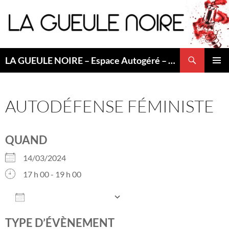
Aller
au
contenu
Recherche
LA GUEULE NOIRE – Espace Autogéré – Saint Etienne
MENU
PRINCI
AUTODÉFENSE FÉMINISTE
QUAND
14/03/2024
17 h 00 - 19 h 00
AJOUTER AU CALENDRIER
Télécharger ICS
Calendrier Googl
TYPE D’ÉVÈNEMENT