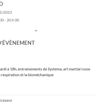
D
05/2023
00 - 20 h 00
UTER AU CALENDRIER
charger ICS
Calendrier Google
D’ÉVÈNEMENT
ardi à 18h, entrainements de Systema, art martial russe
a respiration et la bioméchanique
ation
RÉCÉDENT