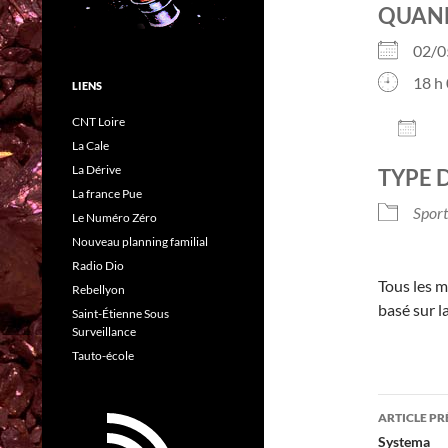
QUAN
02/
18 h 
LIENS
CNT Loire
AJO
La Cale
Télé
La Dérive
TYPE 
La france Pue
Sport
Le Numéro Zéro
Nouveau planning familial
Radio Dio
Tous les m
Rebellyon
basé sur l
Saint-Étienne Sous
Surveillance
Tauto-école
Navig
ARTICLE P
des
Systema