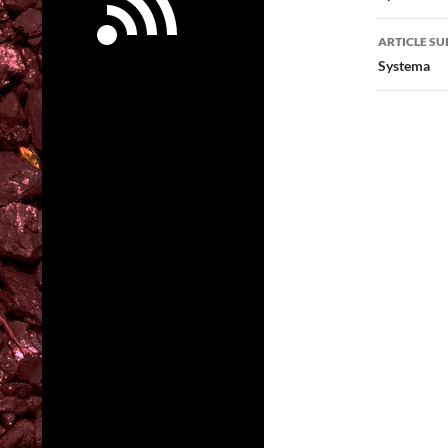
articl
ARTICLE SU
Systema