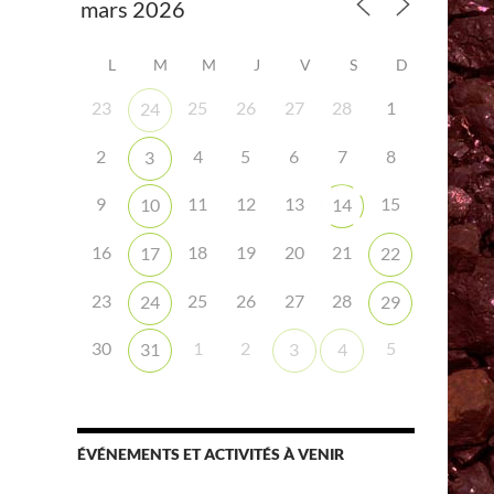
L
M
M
J
V
S
D
23
25
26
27
28
1
24
2
4
5
6
7
8
3
iCalendar
Office 365
9
11
12
13
15
10
14
16
18
19
20
21
17
22
23
25
26
27
28
24
29
30
1
2
5
31
3
4
ÉVÉNEMENTS ET ACTIVITÉS À VENIR