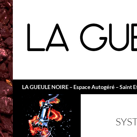
Recherche
LA GUEULE NOIRE – Espace Autogéré – Saint E
SYS