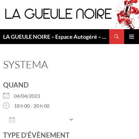
Aller
au
contenu
Recherche
LA GUEULE NOIRE – Espace Autogéré – Saint Etienne
MENU
PRINCI
SYSTEMA
QUAND
04/04/2023
18 h 00 - 20 h 00
AJOUTER AU CALENDRIER
Télécharger ICS
Calendrier Googl
TYPE D’ÉVÈNEMENT