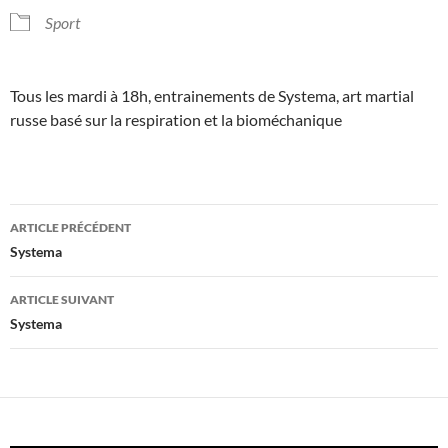
Sport
Tous les mardi à 18h, entrainements de Systema, art martial
russe basé sur la respiration et la bioméchanique
Navigation
ARTICLE PRÉCÉDENT
des
Systema
articles
ARTICLE SUIVANT
Systema