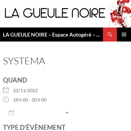
Aller
au
contenu
Recherche
LA GUEULE NOIRE – Espace Autogéré – Saint Etienne
MENU
PRINCI
SYSTEMA
QUAND
22/11/2022
18 h 00 - 20 h 00
AJOUTER AU CALENDRIER
Télécharger ICS
Calendrier Googl
TYPE D’ÉVÈNEMENT