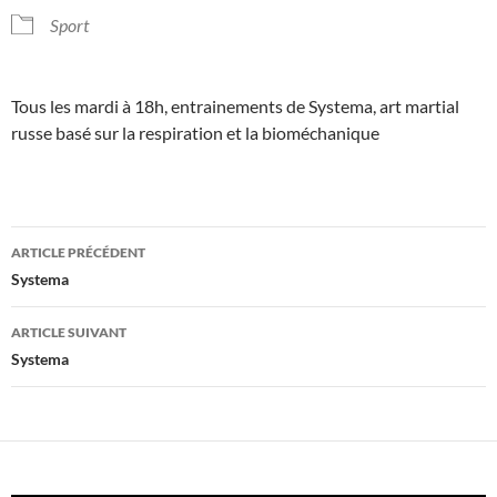
Sport
Tous les mardi à 18h, entrainements de Systema, art martial
russe basé sur la respiration et la bioméchanique
Navigation
ARTICLE PRÉCÉDENT
des
Systema
articles
ARTICLE SUIVANT
Systema