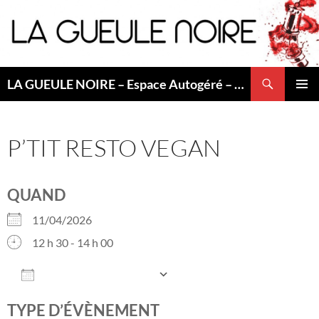
Aller
au
contenu
Recherche
LA GUEULE NOIRE – Espace Autogéré – Saint Etienne
MENU
PRINCI
P’TIT RESTO VEGAN
QUAND
11/04/2026
12 h 30 - 14 h 00
AJOUTER AU CALENDRIER
Télécharger ICS
Calendrier Googl
TYPE D’ÉVÈNEMENT