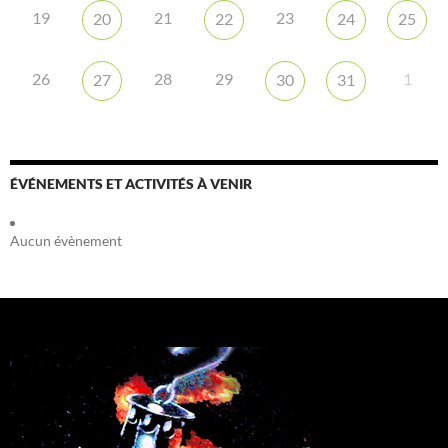
19
21
23
20
22
24
25
26
28
29
1
27
30
31
ÉVÉNEMENTS ET ACTIVITÉS À VENIR
Aucun évènement