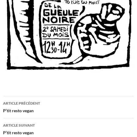
Navigation
ARTICLE PRÉCÉDENT
des
P’tit resto vegan
articles
ARTICLE SUIVANT
P’tit resto vegan