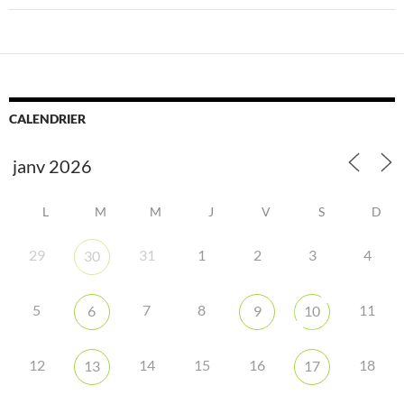
CALENDRIER
L
M
M
J
V
S
D
29
31
1
2
3
4
30
5
7
8
11
6
9
10
12
14
15
16
18
13
17