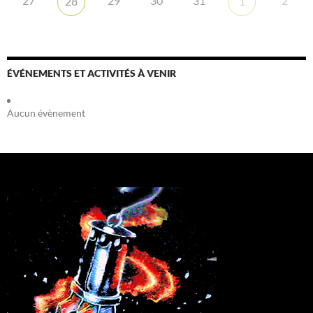
27
29
30
31
2
28
1
ÉVÉNEMENTS ET ACTIVITÉS À VENIR
Aucun évènement