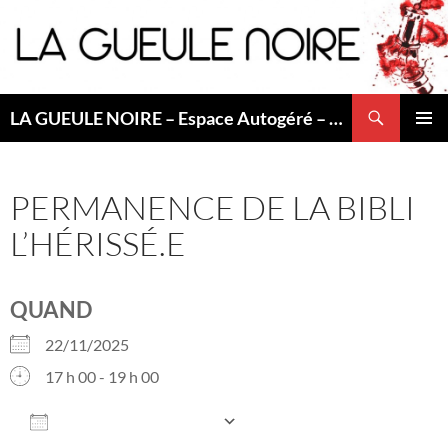
Aller
au
contenu
Recherche
LA GUEULE NOIRE – Espace Autogéré – Saint Etienne
MENU
PRINCI
PERMANENCE DE LA BIBLI
L’HÉRISSÉ.E
QUAND
22/11/2025
17 h 00 - 19 h 00
AJOUTER AU CALENDRIER