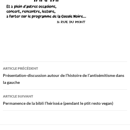
Navigation
ARTICLE PRÉCÉDENT
des
Présentation-discussion autour de l’histoire de l’antisémitisme dans
la gauche
articles
ARTICLE SUIVANT
Permanence de la bibli l’hérissé.e (pendant le ptit resto vegan)