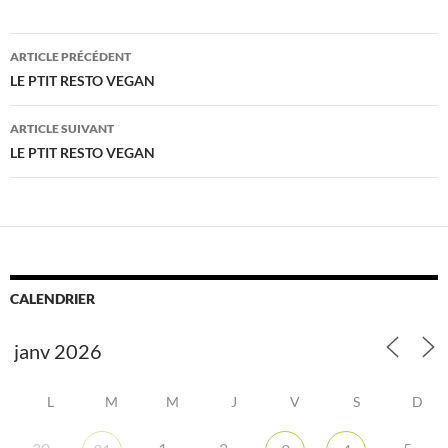
Navigation
ARTICLE PRÉCÉDENT
des
LE PTIT RESTO VEGAN
articles
ARTICLE SUIVANT
LE PTIT RESTO VEGAN
CALENDRIER
L
M
M
J
V
S
D