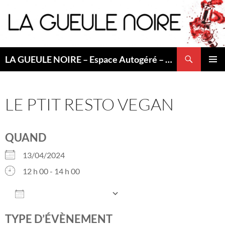
Aller
au
contenu
Recherche
LA GUEULE NOIRE – Espace Autogéré – Saint Etienne
MENU
PRINCI
LE PTIT RESTO VEGAN
QUAND
13/04/2024
12 h 00 - 14 h 00
AJOUTER AU CALENDRIER
Télécharger ICS
Calendrier Googl
TYPE D’ÉVÈNEMENT