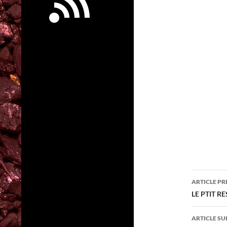
Navig
ARTICLE P
des
LE PTIT R
articl
ARTICLE SU