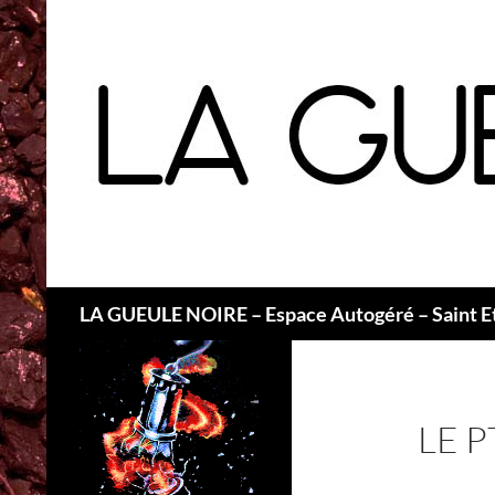
Recherche
LA GUEULE NOIRE – Espace Autogéré – Saint E
LE 