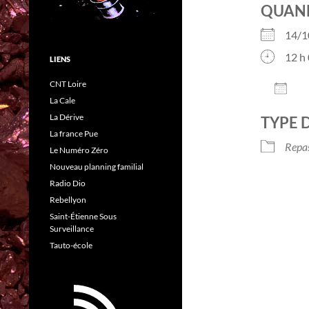
QUAN
14/
12 h 
LIENS
CNT Loire
AJO
La Cale
Télé
La Dérive
TYPE 
La france Pue
Repa
Le Numéro Zéro
Nouveau planning familial
Radio Dio
Rebellyon
Saint-Étienne Sous
Surveillance
Tauto-école