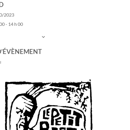
D
10/2023
00 - 14 h 00
UTER AU CALENDRIER
charger ICS
Calendrier Google
D’ÉVÈNEMENT
s