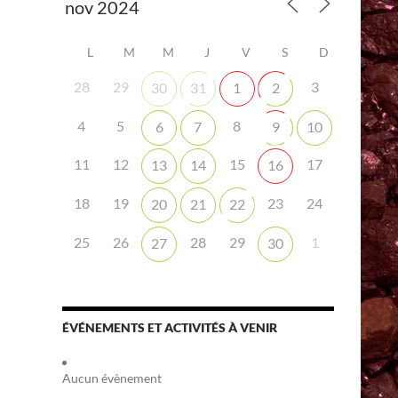
L
M
M
J
V
S
D
28
29
3
30
31
1
2
4
5
8
6
7
9
10
iCalendar
Office 365
11
12
15
17
13
14
16
18
19
23
24
20
21
22
25
26
28
29
1
27
30
ÉVÉNEMENTS ET ACTIVITÉS À VENIR
Aucun évènement