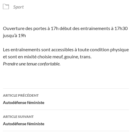
Sport
Ouverture des portes à 17h début des entrainements à 17h30
jusqu’à 19h
Les entraînements sont accessibles à toute condition physique
et sont en mixité choisie meuf, gouine, trans.
Prendre une tenue confortable.
Navigation
ARTICLE PRÉCÉDENT
des
Autodéfense féministe
articles
ARTICLE SUIVANT
Autodéfense féministe