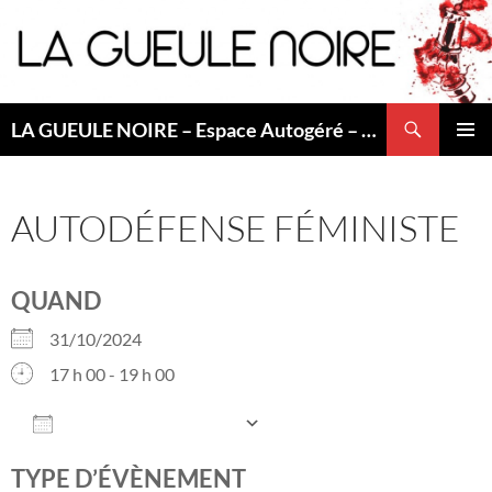
Aller
au
contenu
Recherche
LA GUEULE NOIRE – Espace Autogéré – Saint Etienne
MENU
PRINCI
AUTODÉFENSE FÉMINISTE
QUAND
31/10/2024
17 h 00 - 19 h 00
AJOUTER AU CALENDRIER
Télécharger ICS
Calendrier Googl
TYPE D’ÉVÈNEMENT