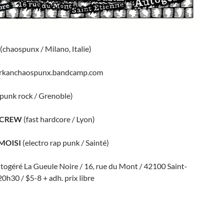
(chaospunx / Milano, Italie)
narkanchaospunx.bandcamp.com
(punk rock / Grenoble)
SCREW
(fast hardcore / Lyon)
MOISI
(electro rap punk / Sainté)
togéré La Gueule Noire / 16, rue du Mont / 42100 Saint-
20h30 / $5-8 + adh. prix libre