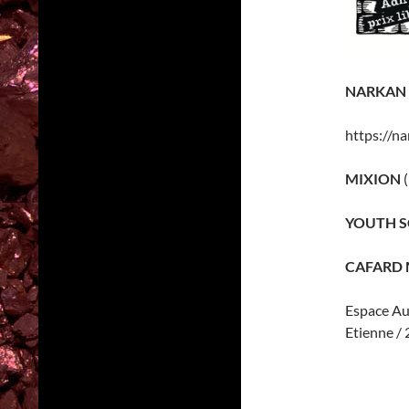
NARKAN
https://
MIXION
YOUTH 
CAFARD 
Espace Au
Etienne / 