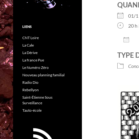
QUAN
01/1
20 h 
LIENS
CNT Loire
AJO
La Cale
Télé
La Dérive
TYPE 
La france Pue
Conc
Le Numéro Zéro
Nouveau planning familial
Radio Dio
Rebellyon
Saint-Étienne Sous
Surveillance
Tauto-école