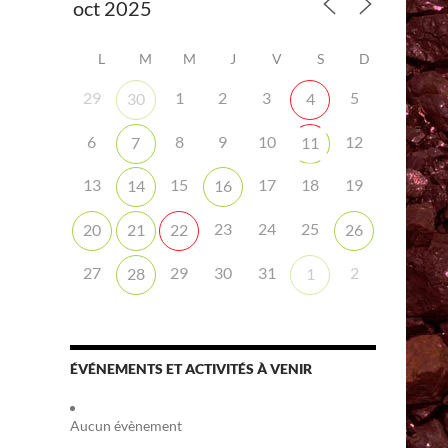
L
M
M
J
V
S
D
29
1
2
3
5
30
4
6
8
9
10
12
7
11
iCalendar
Office 365
13
15
17
18
19
14
16
23
24
25
20
21
22
26
27
29
30
31
2
28
1
ÉVÉNEMENTS ET ACTIVITÉS À VENIR
Aucun évènement