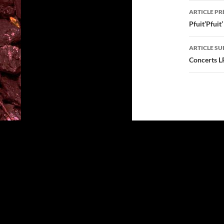
Navig
ARTICLE P
des
Pfuit’Pfuit
articl
ARTICLE SU
Concerts 