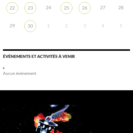
24
27
28
22
23
25
26
29
1
2
3
4
5
30
ÉVÉNEMENTS ET ACTIVITÉS À VENIR
Aucun évènement