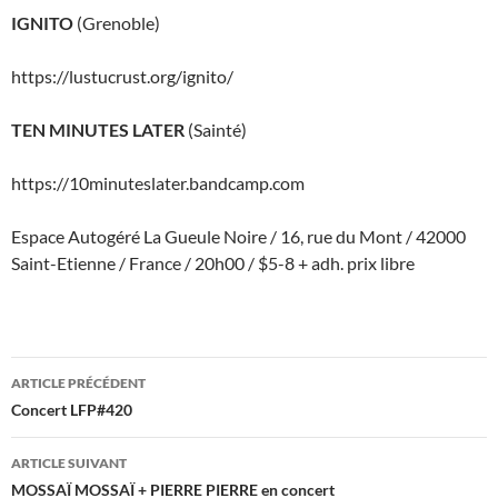
IGNITO
(Grenoble)
https://lustucrust.org/ignito/
TEN MINUTES LATER
(Sainté)
https://10minuteslater.bandcamp.com
Espace Autogéré La Gueule Noire / 16, rue du Mont / 42000
Saint-Etienne / France / 20h00 / $5-8 + adh. prix libre
Navigation
ARTICLE PRÉCÉDENT
des
Concert LFP#420
articles
ARTICLE SUIVANT
MOSSAÏ MOSSAÏ + PIERRE PIERRE en concert