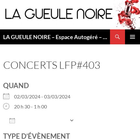
Aller
au
contenu
Recherche
LA GUEULE NOIRE – Espace Autogéré – Saint Etienne
MENU
PRINCI
CONCERTS LFP#403
QUAND
02/03/2024 - 03/03/2024
20 h 30 - 1 h 00
AJOUTER AU CALENDRIER
Télécharger ICS
Calendrier Googl
TYPE D’ÉVÈNEMENT