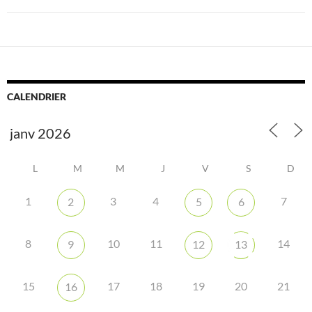
CALENDRIER
L
M
M
J
V
S
D
1
3
4
7
2
5
6
8
10
11
14
9
12
13
15
17
18
19
20
21
16