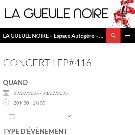
Aller
au
contenu
Recherche
LA GUEULE NOIRE – Espace Autogéré – Saint Etienne
MENU
PRINCI
CONCERT LFP#416
QUAND
22/07/2025 - 23/07/2025
20 h 30 - 1 h 00
AJOUTER AU CALENDRIER
Télécharger ICS
Calendrier Googl
TYPE D’ÉVÈNEMENT