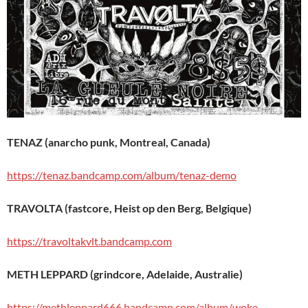
TENAZ (anarcho punk, Montreal, Canada)
https://tenaz.bandcamp.com/album/tenaz-demo
TRAVOLTA (fastcore, Heist op den Berg, Belgique)
https://travoltakvlt.bandcamp.com
METH LEPPARD (grindcore, Adelaide, Australie)
https://methleppard666.bandcamp.com/album/woke