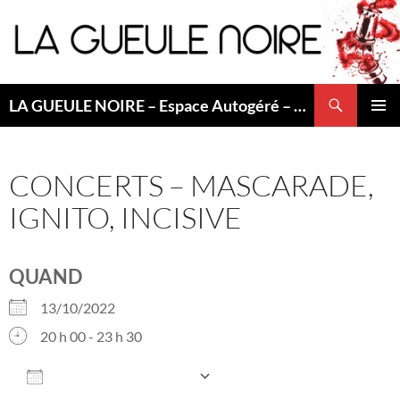
Aller
au
contenu
Recherche
LA GUEULE NOIRE – Espace Autogéré – Saint Etienne
MENU
PRINCI
CONCERTS – MASCARADE,
IGNITO, INCISIVE
QUAND
13/10/2022
20 h 00 - 23 h 30
AJOUTER AU CALENDRIER