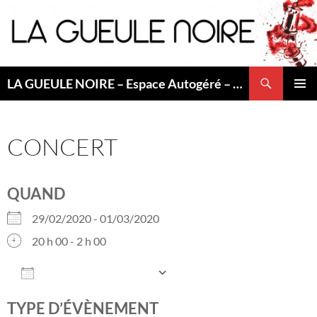
Aller
au
contenu
Recherche
LA GUEULE NOIRE – Espace Autogéré – Saint Etienne
MENU
PRINCI
CONCERT
QUAND
29/02/2020 - 01/03/2020
20 h 00 - 2 h 00
AJOUTER AU CALENDRIER
Télécharger ICS
Calendrier Googl
TYPE D’ÉVÈNEMENT