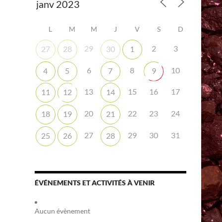
L
M
M
J
V
S
D
29
2
3
27
28
30
1
6
8
10
4
5
7
9
13
15
16
17
11
12
14
20
22
23
24
18
19
21
27
29
30
31
25
26
28
ÉVÉNEMENTS ET ACTIVITÉS À VENIR
Aucun évènement