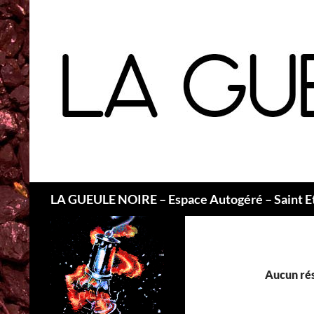
Recherche
LA GUEULE NOIRE – Espace Autogéré – Saint E
Aucun rés