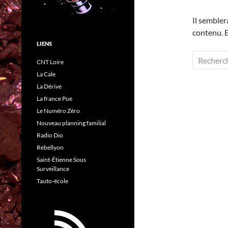
Il sembler
contenu. E
LIENS
Rechercher
CNT Loire
La Cale
La Dérive
La france Pue
Le Numéro Zéro
Nouveau planning familial
Radio Dio
Rebellyon
Saint-Étienne Sous
Surveillance
Tauto-école